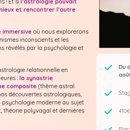
s ! Et si
l’astrologie pouvait
ieux et rencontrer l’autre
 immersive
où nous explorerons
nismes inconscients et les
ns révélés par la psychologie et
Du 
strologie relationnelle en
aoû
eures :
la synastrie
me composite
(thème astral
Stag
nos découvertes astrologiques,
la psychologie moderne au sujet
, théorie polyvagal et dernières
410€
Plac