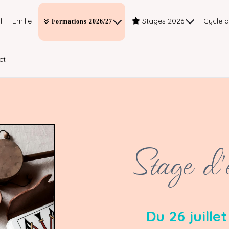
l
Emilie
Stages 2026
Cycle 
Formations 2026/27
ct
Stage d
Du 26 juille