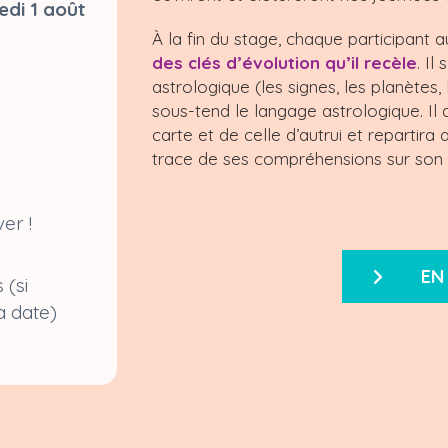
edi 1 août
À la fin du stage, chaque participant a
des clés d’évolution qu’il recèle
. Il
astrologique (les signes, les planètes
sous-tend le langage astrologique. Il
carte et de celle d’autrui et repartir
trace de ses compréhensions sur son
ver !
EN
 (si
a date)