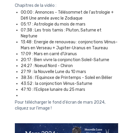
Chapitres de la vidéo :
00:00
: Annonces - Télésommet de l'astrologie +
Défi Une année avec le Zodiaque
05:17
: Astrologie du mois de mars
07:38
: Les trois tamis : Pluton, Saturne et
Neptune
13:48
: Energie de renouveau : conjonctions Vénus-
Mars en Verseau + Jupiter-Uranus en Taureau
17:09
: Mars en carré d'Uranus
20:17
: Bien vivre la conjonction Soleil-Saturne
24:27
: Noeud Nord - Chiron
27:19
: la Nouvelle Lune du 10 mars
38:36
: l'Equinoxe de Printemps - Soleil en Bélier
43:52
: la conjonction Vénus-Saturne
47:10
: l'Eclipse lunaire du 25 mars
Pour télécharger le fond d'écran de mars 2024,
cliquez sur l'image !