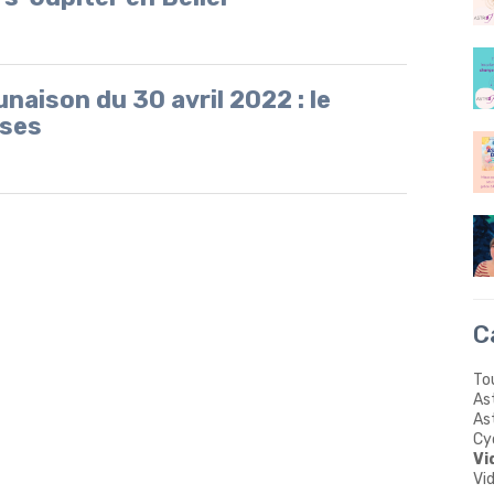
unaison du 30 avril 2022 : le
pses
C
Tou
As
Ast
Cy
Vi
Vi