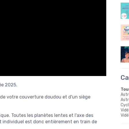
Ca
ée 2025.
Tous
Astr
de votre couverture doudou et d'un siège
Astr
Cycl
Vidé
que. Toutes les planètes lentes et l'axe des
Vidé
t individuel est donc entièrement en train de