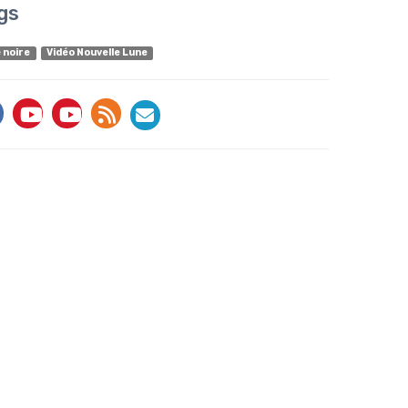
gs
 noire
Vidéo Nouvelle Lune