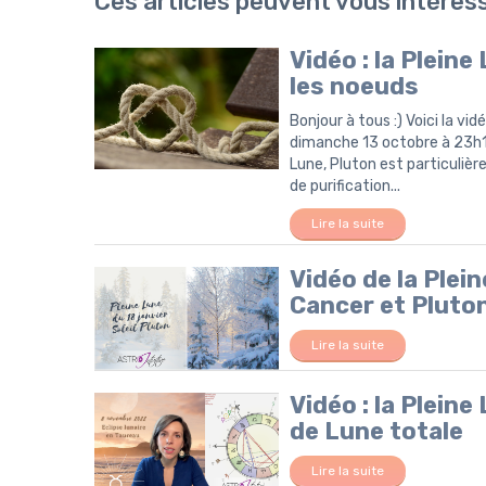
Ces articles peuvent vous intéres
Vidéo : la Plein
les noeuds
Bonjour à tous :) Voici la vi
dimanche 13 octobre à 23h10
Lune, Pluton est particuliè
de purification...
Lire la suite
Vidéo de la Plein
Cancer et Pluto
Lire la suite
Vidéo : la Plein
de Lune totale
Lire la suite