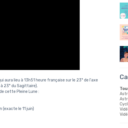
Ca
ui aura lieu à 13h51 heure française sur le 23° de l'axe
 23° du Sagittaire).
Tous
e cette Pleine Lune :
Astr
Astr
Cycl
(exacte le 11 juin)
Vidé
Vidé