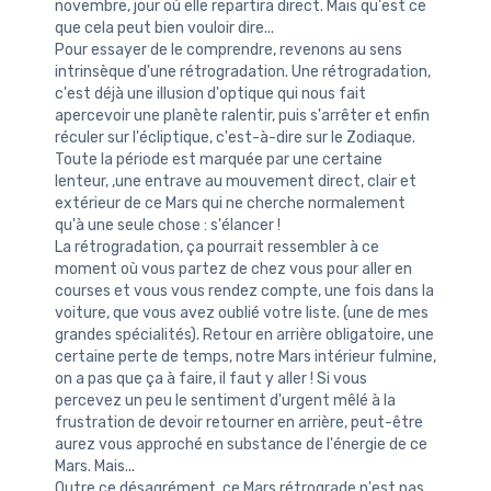
novembre, jour où elle repartira direct. Mais qu'est ce
que cela peut bien vouloir dire...
Pour essayer de le comprendre, revenons au sens
intrinsèque d'une rétrogradation. Une rétrogradation,
c'est déjà une illusion d'optique qui nous fait
apercevoir une planète ralentir, puis s'arrêter et enfin
réculer sur l'écliptique, c'est-à-dire sur le Zodiaque.
Toute la période est marquée par une certaine
lenteur, ,une entrave au mouvement direct, clair et
extérieur de ce Mars qui ne cherche normalement
qu'à une seule chose : s'élancer !
La rétrogradation, ça pourrait ressembler à ce
moment où vous partez de chez vous pour aller en
courses et vous vous rendez compte, une fois dans la
voiture, que vous avez oublié votre liste. (une de mes
grandes spécialités). Retour en arrière obligatoire, une
certaine perte de temps, notre Mars intérieur fulmine,
on a pas que ça à faire, il faut y aller ! Si vous
percevez un peu le sentiment d'urgent mêlé à la
frustration de devoir retourner en arrière, peut-être
aurez vous approché en substance de l'énergie de ce
Mars. Mais...
Outre ce désagrément, ce Mars rétrograde n'est pas